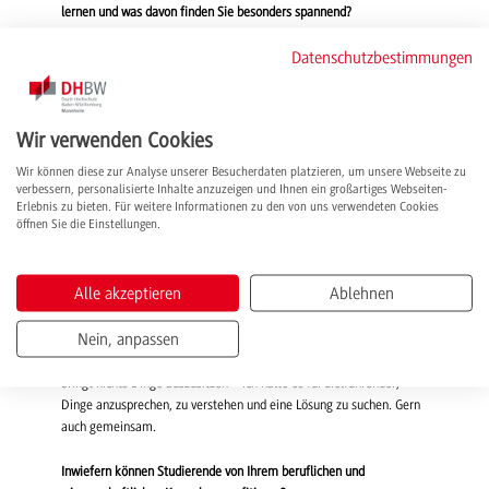
lernen und was davon finden Sie besonders spannend?
Datenschutzbestimmungen
Mein inhaltlicher Schwerpunkt liegt auf Finanzbuchhaltung,
Rechnungslegung, Bilanzsteuerrecht, Prüfungswesen und
Ertragsteuern. Vor allem der Themenkomplex Bilanzierung von
latenten Steuern zieht sich durch mein Leben, von der Promotion
Wir verwenden Cookies
über die Arbeit bei PwC bis heute. Ich finde ihn nicht nur sehr
spannend, es ist auch so, dass es hierzu einen sehr hohen Bedarf an
Wir können diese zur Analyse unserer Besucherdaten platzieren, um unsere Webseite zu
qualifiziertem Personal in der Praxis gibt. Daher freue ich mich
verbessern, personalisierte Inhalte anzuzeigen und Ihnen ein großartiges Webseiten-
Erlebnis zu bieten. Für weitere Informationen zu den von uns verwendeten Cookies
darauf, das Thema bei den Studierenden zu positionieren und eine
öffnen Sie die Einstellungen.
breitere Akzeptanz zu schaffen. Hinzu kommt noch das Modul
Wissenschaftliches Arbeiten. So sind vom 1. bis zum 6. Semester
alle Studienjahrgänge vertreten. Einige der Studierenden sind noch
Alle akzeptieren
Ablehnen
in der Orientierungsphase und benötigen gelegentlich
Unterstützung. Diese biete ich sehr gern an und kann nur dazu
Nein, anpassen
motivieren, auf uns Lehrende zuzukommen – wir helfen gern, auch
wenn Studierende z. B. mit ihrer Studienentscheidung hadern. Es
bringt nichts Dinge auszusitzen – ich halte es für zielführender,
Dinge anzusprechen, zu verstehen und eine Lösung zu suchen. Gern
auch gemeinsam.
Inwiefern können Studierende von Ihrem beruflichen und