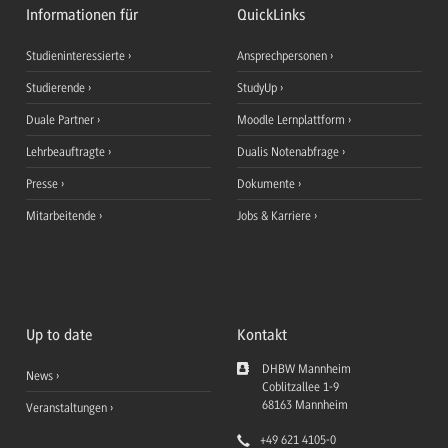
Informationen für
QuickLinks
Studieninteressierte
Ansprechpersonen
Studierende
StudyUp
Duale Partner
Moodle Lernplattform
Lehrbeauftragte
Dualis Notenabfrage
Presse
Dokumente
Mitarbeitende
Jobs & Karriere
Up to date
Kontakt
DHBW Mannheim
News
Coblitzallee 1-9
68163
Mannheim
Veranstaltungen
+49 621 4105-0