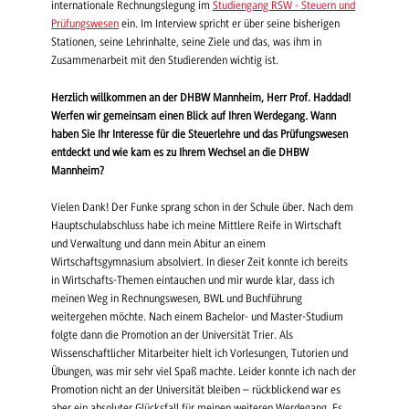
internationale Rechnungslegung im
Studiengang RSW - Steuern und
Prüfungswesen
ein. Im Interview spricht er über seine bisherigen
Stationen, seine Lehrinhalte, seine Ziele und das, was ihm in
Zusammenarbeit mit den Studierenden wichtig ist.
Herzlich willkommen an der DHBW Mannheim, Herr Prof. Haddad!
Werfen wir gemeinsam einen Blick auf Ihren Werdegang. Wann
haben Sie Ihr Interesse für die Steuerlehre und das Prüfungswesen
entdeckt und wie kam es zu Ihrem Wechsel an die DHBW
Mannheim?
Vielen Dank! Der Funke sprang schon in der Schule über. Nach dem
Hauptschulabschluss habe ich meine Mittlere Reife in Wirtschaft
und Verwaltung und dann mein Abitur an einem
Wirtschaftsgymnasium absolviert. In dieser Zeit konnte ich bereits
in Wirtschafts-Themen eintauchen und mir wurde klar, dass ich
meinen Weg in Rechnungswesen, BWL und Buchführung
weitergehen möchte. Nach einem Bachelor- und Master-Studium
folgte dann die Promotion an der Universität Trier. Als
Wissenschaftlicher Mitarbeiter hielt ich Vorlesungen, Tutorien und
Übungen, was mir sehr viel Spaß machte. Leider konnte ich nach der
Promotion nicht an der Universität bleiben – rückblickend war es
aber ein absoluter Glücksfall für meinen weiteren Werdegang. Es