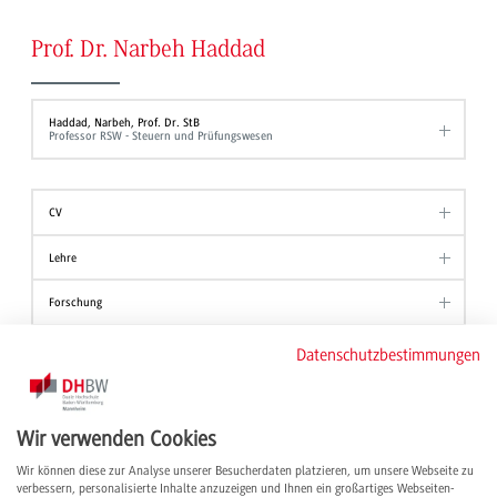
Prof. Dr. Narbeh Haddad
Haddad, Narbeh, Prof. Dr. StB
Professor RSW - Steuern und Prüfungswesen
CV
Lehre
Forschung
Publikationen
Datenschutzbestimmungen
Aus meinem Campusleben
Wir verwenden Cookies
Wir können diese zur Analyse unserer Besucherdaten platzieren, um unsere Webseite zu
Wenn die Rechnung aufgeht – Herzlich willkommen Prof. Dr. Narbeh
verbessern, personalisierte Inhalte anzuzeigen und Ihnen ein großartiges Webseiten-
Haddad
(28.02.2025)