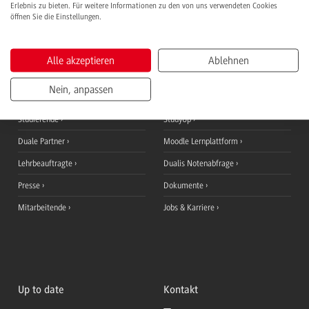
Erlebnis zu bieten. Für weitere Informationen zu den von uns verwendeten Cookies
öffnen Sie die Einstellungen.
Alle akzeptieren
Ablehnen
Informationen für
QuickLinks
Nein, anpassen
Studieninteressierte
Ansprechpersonen
Studierende
StudyUp
Duale Partner
Moodle Lernplattform
Lehrbeauftragte
Dualis Notenabfrage
Presse
Dokumente
Mitarbeitende
Jobs & Karriere
Up to date
Kontakt