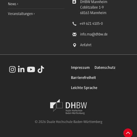
DHBW Mannheim
News
Coblitzallee 1-9
68163
Mannheim
Veranstaltungen
+49 621 4105-0
info.ma
@dhbw.de
Anfahrt
Impressum
Datenschutz
Barrierefreiheit
Leichte Sprache
© 2026 Duale Hochschule Baden-Württemberg
Zum