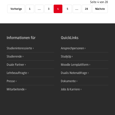
Seite 4 von 28
Vorherige
1
....
3
4
5
....
28
Nächste
Informationen für
QuickLinks
Studieninteressierte
Ansprechpersonen
Studierende
StudyUp
Duale Partner
Moodle Lernplattform
Lehrbeauftragte
Dualis Notenabfrage
Presse
Dokumente
Mitarbeitende
Jobs & Karriere