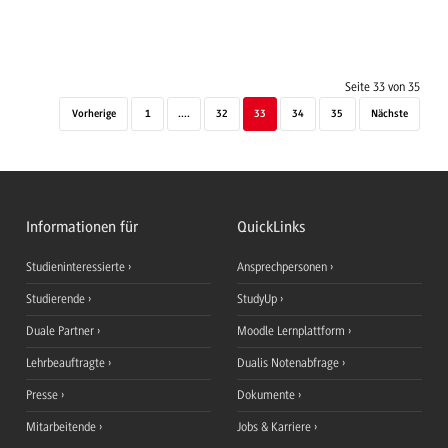
Seite 33 von 35
Vorherige
1
....
32
33
34
35
Nächste
Informationen für
QuickLinks
Studieninteressierte
Ansprechpersonen
Studierende
StudyUp
Duale Partner
Moodle Lernplattform
Lehrbeauftragte
Dualis Notenabfrage
Presse
Dokumente
Mitarbeitende
Jobs & Karriere