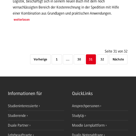
Logistik, beschäftigt sich in seinem neuen Buch mit dem noch
vernachlässigten Bereich der Kostenrechnung in der Spedition mit Hilfe
einer Kombination aus Grundlagen und praktischen Anwendungen.
weiterlesen
Seite 31 von 32
Vorherige
1
....
30
31
32
Nächste
Informationen für
QuickLinks
Studieninteressierte
Ansprechpersonen
Studierende
StudyUp
Duale Partner
Moodle Lernplattform
Lehrbeauftragte
Dualis Notenabfrage