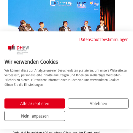
Datenschutzbestimmungen
Wir verwenden Cookies
Wir können diese zur Analyse unserer Besucherdaten platzieren, um unsere Webseite zu
verbessern, personalisierte Inhalte anzuzeigen und Ihnen ein großartiges Webseiten-
Erlebnis zu bieten. Für weitere Informationen zu den von uns verwendeten Cookies
27.06.2019 | News
öffnen Sie die Einstellungen.
Expertentreffen auf dem 4. Eventforum -
Studierende der Studienrichtung BWL - Messe-,
Kongress- und Eventmanagement organisieren
Alle akzeptieren
Ablehnen
Fachtagung für Event- und Technikbranche
Bereits zum 4. Mal veranstaltete der Studiengang BWL-
Nein, anpassen
Messe-, Kongress- und Eventmanagement der Dualen
Hochschule Mannheim das Eventforum