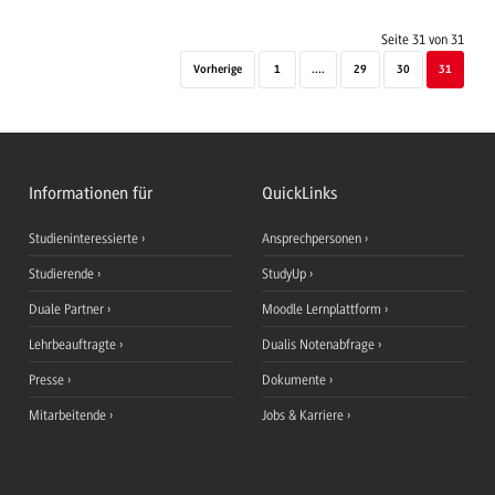
Seite 31 von 31
Vorherige
1
....
29
30
31
Informationen für
QuickLinks
Studieninteressierte
Ansprechpersonen
Studierende
StudyUp
Duale Partner
Moodle Lernplattform
Lehrbeauftragte
Dualis Notenabfrage
Presse
Dokumente
Mitarbeitende
Jobs & Karriere