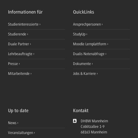
Informationen für
QuickLinks
Studieninteressierte
Ansprechpersonen
Studierende
StudyUp
Duale Partner
Moodle Lernplattform
Lehrbeauftragte
Dualis Notenabfrage
Presse
Dokumente
Mitarbeitende
Jobs & Karriere
Up to date
Kontakt
DHBW Mannheim
News
Coblitzallee 1-9
68163
Mannheim
Veranstaltungen