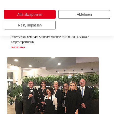
Datenschutz-Herausforderungen meistern
Im Gespräch mit Prof. Boll
Alle akzeptieren
Ablehnen
Täglich werden personenbezogene Daten gespeichert und ausgetauscht.
Nein, anpassen
Die Sicherung dieser Daten ist nicht zuletzt seit der DS-GVO wichtiger
denn je. Bei Fragen rund um Richtlinien, Verstöße oder Pannen im
Datenschutz berät am Standort Mannheim Prof. Boll als lokale
Ansprechpartnerin.
weiterlesen