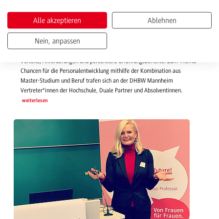
Alle akzeptieren
Ablehnen
08.11.2019 | News
DHBW-Master-Informationsveranstaltung
Nein, anpassen
Erfolgreicher Austausch mit Dualen Partnern
Vorteile, Anforderungen und persönliche Erfahrungsberichte. Zum Thema
Chancen für die Personalentwicklung mithilfe der Kombination aus
Master-Studium und Beruf trafen sich an der DHBW Mannheim
Vertreter*innen der Hochschule, Duale Partner und Absolventinnen.
weiterlesen