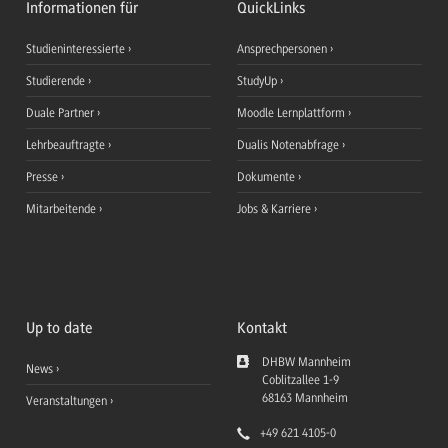
Informationen für
QuickLinks
Studieninteressierte
Ansprechpersonen
Studierende
StudyUp
Duale Partner
Moodle Lernplattform
Lehrbeauftragte
Dualis Notenabfrage
Presse
Dokumente
Mitarbeitende
Jobs & Karriere
Up to date
Kontakt
DHBW Mannheim
News
Coblitzallee 1-9
68163
Mannheim
Veranstaltungen
+49 621 4105-0