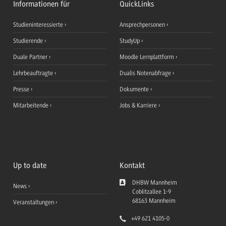
Informationen für
QuickLinks
Studieninteressierte
Ansprechpersonen
Studierende
StudyUp
Duale Partner
Moodle Lernplattform
Lehrbeauftragte
Dualis Notenabfrage
Presse
Dokumente
Mitarbeitende
Jobs & Karriere
Up to date
Kontakt
DHBW Mannheim
News
Coblitzallee 1-9
68163
Mannheim
Veranstaltungen
+49 621 4105-0