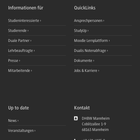
Informationen für
QuickLinks
Studieninteressierte
Ansprechpersonen
Studierende
StudyUp
Duale Partner
Moodle Lernplattform
Lehrbeauftragte
Dualis Notenabfrage
Presse
Dokumente
Mitarbeitende
Jobs & Karriere
Up to date
Kontakt
DHBW Mannheim
News
Coblitzallee 1-9
68163
Mannheim
Veranstaltungen