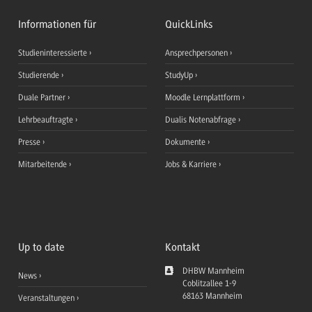
Informationen für
QuickLinks
Studieninteressierte
Ansprechpersonen
Studierende
StudyUp
Duale Partner
Moodle Lernplattform
Lehrbeauftragte
Dualis Notenabfrage
Presse
Dokumente
Mitarbeitende
Jobs & Karriere
Up to date
Kontakt
DHBW Mannheim
News
Coblitzallee 1-9
68163
Mannheim
Veranstaltungen