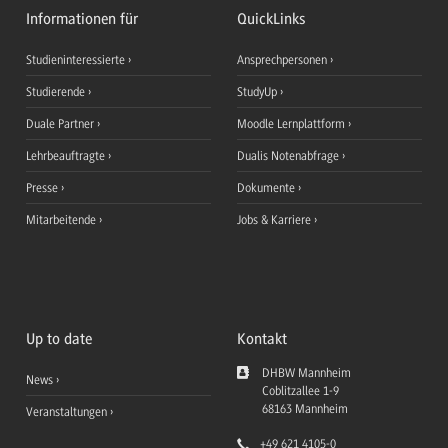
Informationen für
QuickLinks
Studieninteressierte
Ansprechpersonen
Studierende
StudyUp
Duale Partner
Moodle Lernplattform
Lehrbeauftragte
Dualis Notenabfrage
Presse
Dokumente
Mitarbeitende
Jobs & Karriere
Up to date
Kontakt
DHBW Mannheim
News
Coblitzallee 1-9
68163
Mannheim
Veranstaltungen
+49 621 4105-0