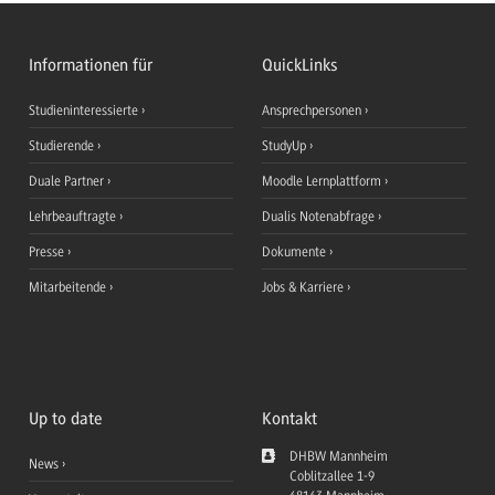
Informationen für
QuickLinks
Studieninteressierte
Ansprechpersonen
Studierende
StudyUp
Duale Partner
Moodle Lernplattform
Lehrbeauftragte
Dualis Notenabfrage
Presse
Dokumente
Mitarbeitende
Jobs & Karriere
Up to date
Kontakt
DHBW Mannheim
News
Coblitzallee 1-9