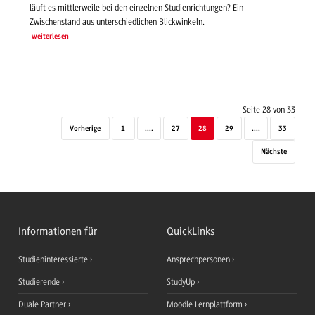
läuft es mittlerweile bei den einzelnen Studienrichtungen? Ein
Zwischenstand aus unterschiedlichen Blickwinkeln.
weiterlesen
Seite 28 von 33
Vorherige
1
....
27
28
29
....
33
Nächste
Informationen für
QuickLinks
Studieninteressierte
Ansprechpersonen
Studierende
StudyUp
Duale Partner
Moodle Lernplattform