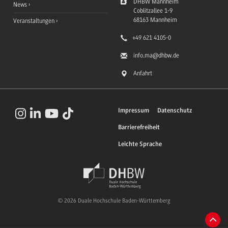
DHBW Mannheim
News
Coblitzallee 1-9
68163
Mannheim
Veranstaltungen
+49 621 4105-0
info.ma
@dhbw.de
Anfahrt
Impressum
Datenschutz
Barrierefreiheit
Leichte Sprache
© 2026 Duale Hochschule Baden-Württemberg
Zum