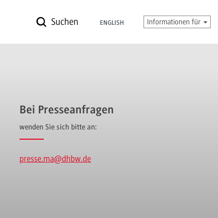
Suchen
Informationen für
ENGLISH
Bei Presseanfragen
wenden Sie sich bitte an:
presse.ma
@dhbw.de