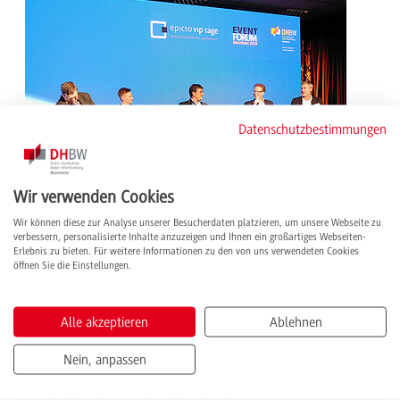
Datenschutzbestimmungen
Wir verwenden Cookies
Wir können diese zur Analyse unserer Besucherdaten platzieren, um unsere Webseite zu
verbessern, personalisierte Inhalte anzuzeigen und Ihnen ein großartiges Webseiten-
Erlebnis zu bieten. Für weitere Informationen zu den von uns verwendeten Cookies
öffnen Sie die Einstellungen.
27.06.2019 | News
Expertentreffen auf dem 4. Eventforum -
Studierende der Studienrichtung BWL - Messe-,
Alle akzeptieren
Ablehnen
Kongress- und Eventmanagement organisieren
Fachtagung für Event- und Technikbranche
Nein, anpassen
Bereits zum 4. Mal veranstaltete der Studiengang BWL-
Messe-, Kongress- und Eventmanagement der Dualen
Hochschule Mannheim das Eventforum