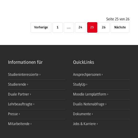
Seite 25 von 26
Vorherige
1
....
24
25
26
Nächste
Informationen für
QuickLinks
Studieninteressierte
Ansprechpersonen
Studierende
StudyUp
Duale Partner
Moodle Lernplattform
Lehrbeauftragte
Dualis Notenabfrage
Presse
Dokumente
Mitarbeitende
Jobs & Karriere