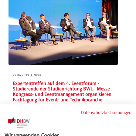
27.06.2019 | News
Expertentreffen auf dem 4. Eventforum -
Studierende der Studienrichtung BWL - Messe-,
Kongress- und Eventmanagement organisieren
Fachtagung für Event- und Technikbranche
Bereits zum 4. Mal veranstaltete der Studiengang BWL-
Datenschutzbestimmungen
Messe-, Kongress- und Eventmanagement der Dualen
Hochschule Mannheim das Eventforum
Ende Mai besuchten 400 geladene Gäste aus der Event- und
Technikbranche die kombinierte Veranstaltung
Wir verwenden Cookies