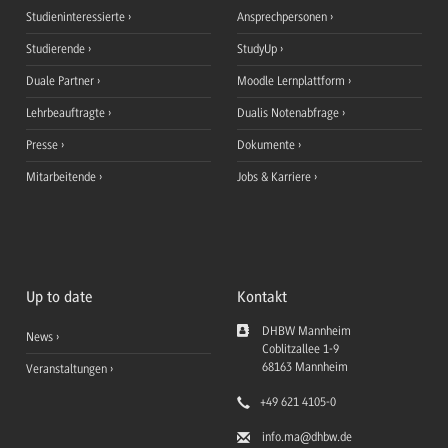
Studieninteressierte
Ansprechpersonen
Studierende
StudyUp
Duale Partner
Moodle Lernplattform
Lehrbeauftragte
Dualis Notenabfrage
Presse
Dokumente
Mitarbeitende
Jobs & Karriere
Up to date
Kontakt
DHBW Mannheim
News
Coblitzallee 1-9
68163
Mannheim
Veranstaltungen
+49 621 4105-0
info.ma
@dhbw.de