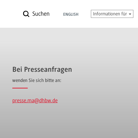
Suchen
Informationen für
ENGLISH
Bei Presseanfragen
wenden Sie sich bitte an:
presse.ma
@dhbw.de