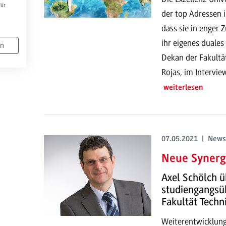
Für
der top Adressen 
dass sie in enge
ihr eigenes duales
en
Dekan der Fakultä
Rojas, im Intervie
weiterlesen
07.05.2021 | News
Neue Synerg
Axel Schölch 
studiengangsüb
Fakultät Techn
Weiterentwicklung