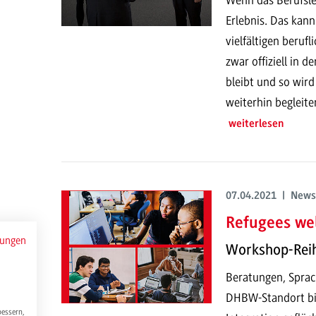
Erlebnis. Das kann
vielfältigen beruf
zwar offiziell in 
bleibt und so wir
weiterhin begleite
weiterlesen
07.04.2021 | News
Refugees we
mungen
Workshop-Reih
Beratungen, Sprach
DHBW-Standort bi
bessern,