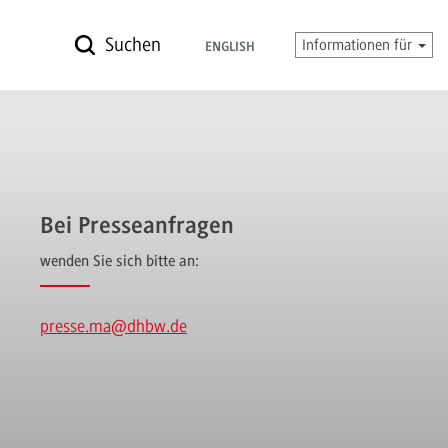
Suchen
Informationen für
ENGLISH
Bei Presseanfragen
wenden Sie sich bitte an:
presse.ma
@dhbw.de