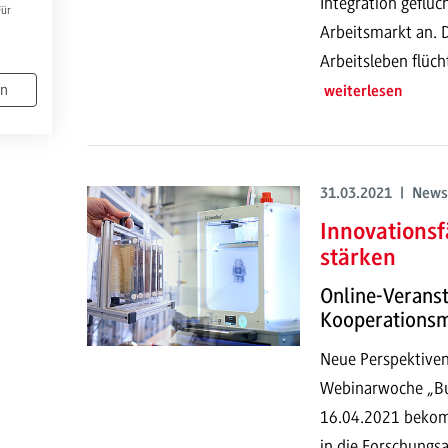
Integration geflü
Für
Arbeitsmarkt an. 
Arbeitsleben flüch
en
weiterlesen
31.03.2021 | News
Innovations
stärken
Online-Verans
Kooperationsm
Neue Perspektiven 
Webinarwoche „Bu
16.04.2021 bekom
in die Forschung