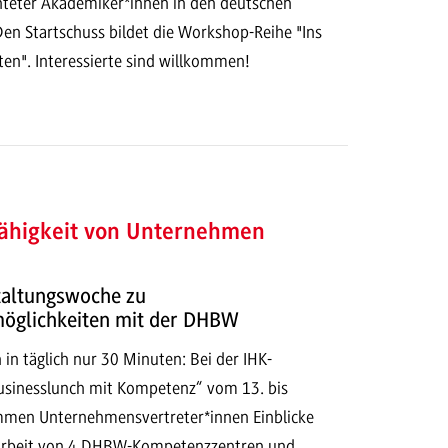
chteter Akademiker*innen in den deutschen
Den Startschuss bildet die Workshop-Reihe "Ins
ten". Interessierte sind willkommen!
fähigkeit von Unternehmen
taltungswoche zu
öglichkeiten mit der DHBW
in täglich nur 30 Minuten: Bei der IHK-
sinesslunch mit Kompetenz“ vom 13. bis
men Unternehmensvertreter*innen Einblicke
sarbeit von 4 DHBW-Kompetenzzentren und