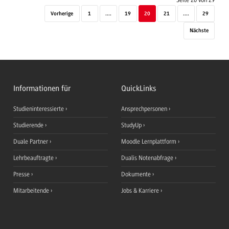
Vorherige
1
....
19
20
21
....
29
Nächste
Informationen für
QuickLinks
Studieninteressierte
Ansprechpersonen
Studierende
StudyUp
Duale Partner
Moodle Lernplattform
Lehrbeauftragte
Dualis Notenabfrage
Presse
Dokumente
Mitarbeitende
Jobs & Karriere