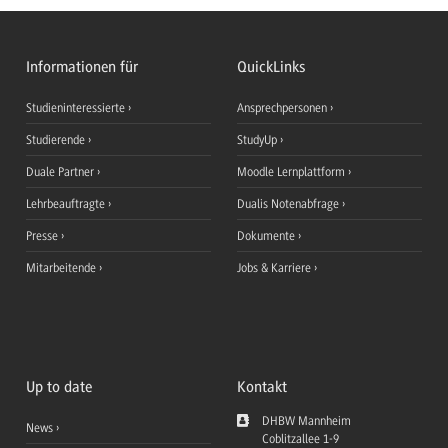
Informationen für
QuickLinks
Studieninteressierte
Ansprechpersonen
Studierende
StudyUp
Duale Partner
Moodle Lernplattform
Lehrbeauftragte
Dualis Notenabfrage
Presse
Dokumente
Mitarbeitende
Jobs & Karriere
Up to date
Kontakt
DHBW Mannheim
News
Coblitzallee 1-9