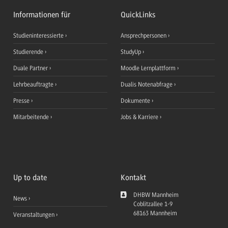
Informationen für
QuickLinks
Studieninteressierte
Ansprechpersonen
Studierende
StudyUp
Duale Partner
Moodle Lernplattform
Lehrbeauftragte
Dualis Notenabfrage
Presse
Dokumente
Mitarbeitende
Jobs & Karriere
Up to date
Kontakt
DHBW Mannheim
News
Coblitzallee 1-9
68163
Mannheim
Veranstaltungen