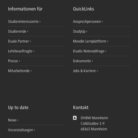
Informationen für
QuickLinks
Studieninteressierte
Ansprechpersonen
Studierende
StudyUp
Duale Partner
Moodle Lernplattform
Lehrbeauftragte
Dualis Notenabfrage
Presse
Dokumente
Mitarbeitende
Jobs & Karriere
Up to date
Kontakt
DHBW Mannheim
News
Coblitzallee 1-9
68163
Mannheim
Veranstaltungen