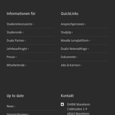
Informationen für
QuickLinks
Studieninteressierte
Ansprechpersonen
Studierende
StudyUp
Duale Partner
Moodle Lernplattform
Lehrbeauftragte
Dualis Notenabfrage
Presse
Dokumente
Mitarbeitende
Jobs & Karriere
Up to date
Kontakt
DHBW Mannheim
News
Coblitzallee 1-9
68163
Mannheim
Veranstaltungen