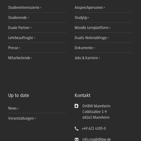
Studieninteressierte
Ansprechpersonen
Studierende
StudyUp
Duale Partner
Moodle Lernplattform
Lehrbeauftragte
Dualis Notenabfrage
Presse
Dokumente
Mitarbeitende
Jobs & Karriere
Up to date
Kontakt
DHBW Mannheim
News
Coblitzallee 1-9
68163
Mannheim
Veranstaltungen
+49 621 4105-0
info.ma
@dhbw.de