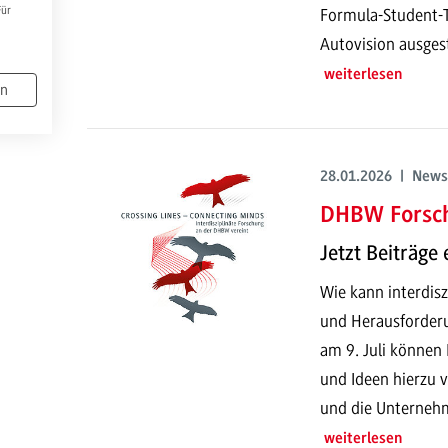
Für
Formula-Student-
Autovision ausgest
weiterlesen
en
28.01.2026 | News
DHBW Forsc
Jetzt Beiträge 
Wie kann interdisz
und Herausforder
am 9. Juli können 
und Ideen hierzu v
und die Unterneh
weiterlesen