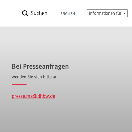
Suchen
Informationen für
ENGLISH
Bei Presseanfragen
wenden Sie sich bitte an:
presse.ma
@dhbw.de