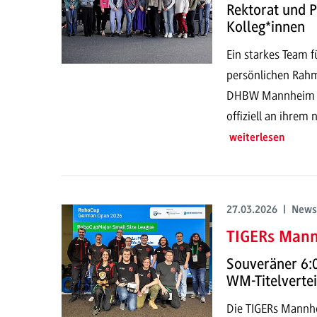
Rektorat und 
Kolleg*innen
Ein starkes Team f
persönlichen Rahm
DHBW Mannheim st
offiziell an ihrem
weiterlesen
27.03.2026 | News
TIGERs Mann
Souveräner 6:0
WM-Titelverte
Die TIGERs Mannh