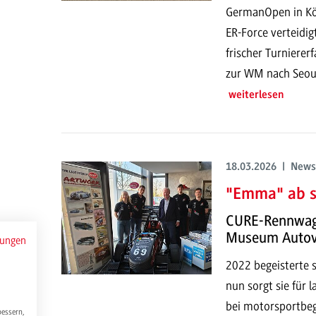
GermanOpen in Köl
ER-Force verteidi
frischer Turniere
zur WM nach Seoul
weiterlesen
18.03.2026 | News
"Emma" ab so
CURE-Rennwage
Museum Autov
mungen
2022 begeisterte s
nun sorgt sie für 
bei motorsportbe
bessern,