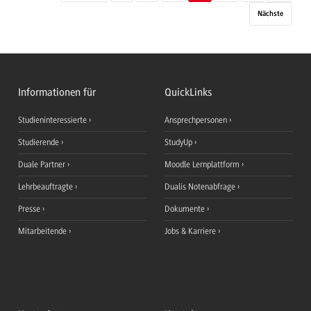
Nächste
Informationen für
QuickLinks
Studieninteressierte
Ansprechpersonen
Studierende
StudyUp
Duale Partner
Moodle Lernplattform
Lehrbeauftragte
Dualis Notenabfrage
Presse
Dokumente
Mitarbeitende
Jobs & Karriere