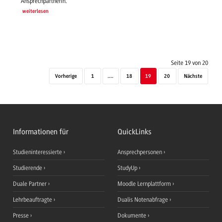
Ansprechpartnerin.
weiterlesen
Seite 19 von 20
Vorherige
1
....
18
19
20
Nächste
Informationen für
QuickLinks
Studieninteressierte
Ansprechpersonen
Studierende
StudyUp
Duale Partner
Moodle Lernplattform
Lehrbeauftragte
Dualis Notenabfrage
Presse
Dokumente