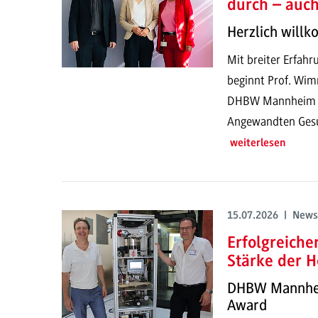
durch – auc
Herzlich will
Mit breiter Erfahr
beginnt Prof. Wim
DHBW Mannheim un
Angewandten Gesun
weiterlesen
15.07.2026 | News
Erfolgreich
Stärke der H
DHBW Mannheim
Award