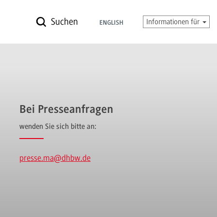
Suchen
Informationen für
ENGLISH
Bei Presseanfragen
wenden Sie sich bitte an:
presse.ma
@dhbw.de