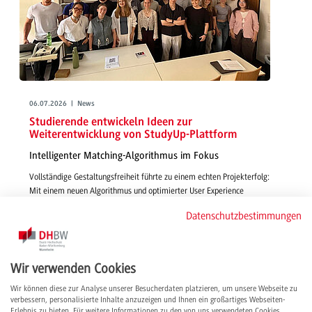
06.07.2026 | News
Studierende entwickeln Ideen zur
Weiterentwicklung von StudyUp-Plattform
Intelligenter Matching-Algorithmus im Fokus
Vollständige Gestaltungsfreiheit führte zu einem echten Projekterfolg:
Mit einem neuen Algorithmus und optimierter User Experience
gestalteten Studierende in Wirtschaftsinformatik - IMBIT funktionsfähige,
Datenschutzbestimmungen
smarte und passgenaue Features für die Vermittlung von Studienplätzen
über StudyUp.
weiterlesen
Wir verwenden Cookies
Wir können diese zur Analyse unserer Besucherdaten platzieren, um unsere Webseite zu
verbessern, personalisierte Inhalte anzuzeigen und Ihnen ein großartiges Webseiten-
Erlebnis zu bieten. Für weitere Informationen zu den von uns verwendeten Cookies