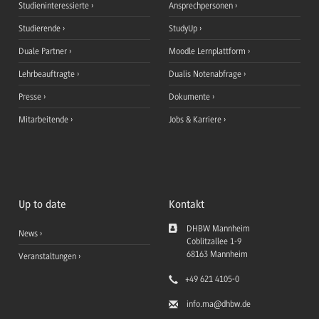
Studieninteressierte
Ansprechpersonen
Studierende
StudyUp
Duale Partner
Moodle Lernplattform
Lehrbeauftragte
Dualis Notenabfrage
Presse
Dokumente
Mitarbeitende
Jobs & Karriere
Up to date
Kontakt
DHBW Mannheim
News
Coblitzallee 1-9
68163
Mannheim
Veranstaltungen
+49 621 4105-0
info.ma
@dhbw.de