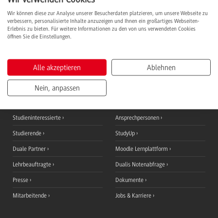
Wir können diese zur Analyse unserer Besucherdaten platzieren, um unsere Webseite zu
Inhalte Praxisphasen
verbessern, personalisierte Inhalte anzuzeigen und Ihnen ein großartiges Webseiten-
Erlebnis zu bieten. Für weitere Informationen zu den von uns verwendeten Cookies
Abschluss & Karriere
öffnen Sie die Einstellungen.
Alle akzeptieren
Ablehnen
Nein, anpassen
Informationen für
QuickLinks
Studieninteressierte
Ansprechpersonen
Studierende
StudyUp
Duale Partner
Moodle Lernplattform
Lehrbeauftragte
Dualis Notenabfrage
Presse
Dokumente
Mitarbeitende
Jobs & Karriere