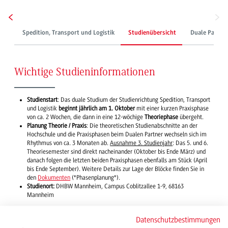
Spedition, Transport und Logistik
Studienübersicht
Duale Partne
Wichtige Studieninformationen
Studienstart
: Das duale Studium der Studienrichtung Spedition, Transport
und Logistik
beginnt jährlich am 1. Oktober
mit einer kurzen Praxisphase
von ca. 2 Wochen, die dann in eine 12-wöchige
Theoriephase
übergeht.
Planung Theorie / Praxis
: Die theoretischen Studienabschnitte an der
Hochschule und die Praxisphasen beim Dualen Partner wechseln sich im
Rhythmus von ca. 3 Monaten ab.
Ausnahme 3. Studienjahr
: Das 5. und 6.
Theoriesemester sind direkt nacheinander (Oktober bis Ende März) und
danach folgen die letzten beiden Praxisphasen ebenfalls am Stück (April
bis Ende September). Weitere Details zur Lage der Blöcke finden Sie in
den
Dokumenten
("Phasenplanung").
Studienort:
DHBW Mannheim, Campus Coblitzallee 1-9, 68163
Mannheim
Einen
Überblick
zu den Voraussetzungen für ein erfolgreiches Studium, der
Datenschutzbestimmungen
inhaltlichen Ausrichtung sowie anschließenden Karriereperspektiven erhalten