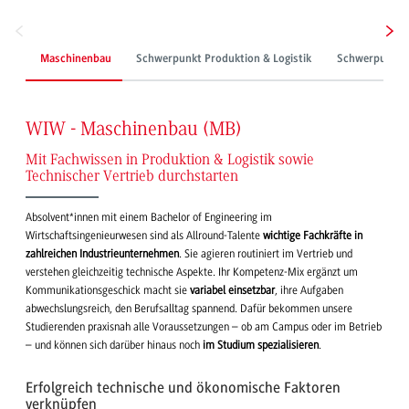
Maschinenbau
Schwerpunkt Produktion & Logistik
Schwerpunkt T
WIW - Maschinenbau (MB)
Mit Fachwissen in Produktion & Logistik sowie
Technischer Vertrieb durchstarten
Absolvent*innen mit einem Bachelor of Engineering im
Wirtschaftsingenieurwesen sind als Allround-Talente
wichtige Fachkräfte in
zahlreichen Industrieunternehmen
. Sie agieren routiniert im Vertrieb und
verstehen gleichzeitig technische Aspekte. Ihr Kompetenz-Mix ergänzt um
Kommunikationsgeschick macht sie
variabel einsetzbar
, ihre Aufgaben
abwechslungsreich, den Berufsalltag spannend. Dafür bekommen unsere
Studierenden praxisnah alle Voraussetzungen – ob am Campus oder im Betrieb
– und können sich darüber hinaus noch
im Studium spezialisieren
.
Erfolgreich technische und ökonomische Faktoren
verknüpfen