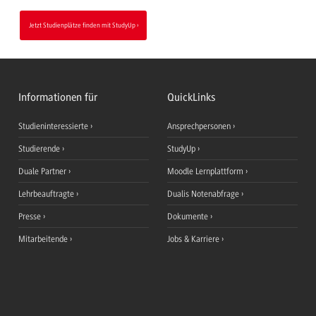
Jetzt Studienplätze finden mit StudyUp
Informationen für
QuickLinks
Studieninteressierte
Ansprechpersonen
Studierende
StudyUp
Duale Partner
Moodle Lernplattform
Lehrbeauftragte
Dualis Notenabfrage
Presse
Dokumente
Mitarbeitende
Jobs & Karriere