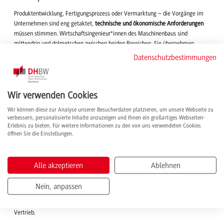
Produktentwicklung, Fertigungsprozess oder Vermarktung – die Vorgänge im
Unternehmen sind eng getaktet,
technische und ökonomische Anforderungen
müssen stimmen. Wirtschaftsingenieur*innen des Maschinenbaus sind
mittendrin und dolmetschen zwischen beiden Bereichen. Sie übernehmen
Konstruktions- und Produktmanagementaufgaben, sind in der Projektplanung
Datenschutzbestimmungen
und im Controlling tätig oder kümmern sich um den technischen Vertrieb und
das Marketing. Sei es in
internationalen Wachstumsmärkten
wie der Luft- und
Raumfahrttechnik oder bspw. in den
Umsatz-Spitzenreitern
Maschinenbau- und
Wir verwenden Cookies
Automobilbranche.
Wir können diese zur Analyse unserer Besucherdaten platzieren, um unsere Webseite zu
Dual studieren und spezialisiert Karriere machen
verbessern, personalisierte Inhalte anzuzeigen und Ihnen ein großartiges Webseiten-
Erlebnis zu bieten. Für weitere Informationen zu den von uns verwendeten Cookies
Unser WIW - Maschinenbau-Studium kombiniert
Betriebs- und
öffnen Sie die Einstellungen.
Ingenieurwissenschaften
. So sind Fächer wie technische Mechanik und
Konstruktionslehre ebenso im Vorlesungsplan wie Veranstaltungen zu VWL
oder Projektmanagement. Um
eigene Interessen und Stärken
gezielt
Alle akzeptieren
Ablehnen
weiterzuentwickeln, können Studierende ab dem 3. Studienjahr
Schwerpunkte
wählen: Während in
Produktion & Logistik
das Verständnis für technische
Nein, anpassen
Prozesse in der Produktion vertieft wird, liegt der Fokus in
Technischer Vertrieb
auf der Kundenkommunikation, dem Technischen Einkauf und (internationalen)
Vertrieb.