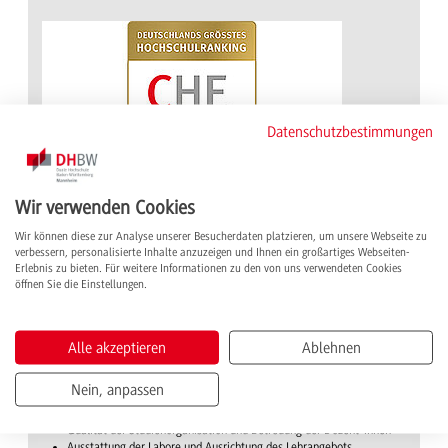
Datenschutzbestimmungen
Wir verwenden Cookies
Wir können diese zur Analyse unserer Besucherdaten platzieren, um unsere Webseite zu
verbessern, personalisierte Inhalte anzuzeigen und Ihnen ein großartiges Webseiten-
Erfolg dank Theorie & Praxis im CHE
Erlebnis zu bieten. Für weitere Informationen zu den von uns verwendeten Cookies
Hochschulranking
öffnen Sie die Einstellungen.
Beim bekannten Hochschulranking erzielte der
interdisziplinäre Studiengang im Mai 2020 sehr gute Ergebnisse. Positive
Alle akzeptieren
Ablehnen
Bewertungen durch die Studierenden erhielt der
Studiengang Wirtschaftsingenieurwesen z. B. in folgenden Bereichen:
Nein, anpassen
Verzahnung der Lernorte Hochschule und Unternehmen
Qualität der Studienorganisation und Betreuung der Dozent*innen
Ausstattung der Labore und Ausrichtung des Lehrangebots