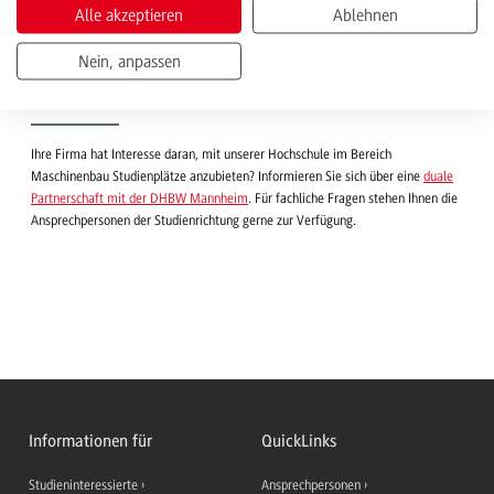
1
2
3
4
5
Nächste
Alle akzeptieren
Ablehnen
Nein, anpassen
Dualer Partner werden?
Ihre Firma hat Interesse daran, mit unserer Hochschule im Bereich
Maschinenbau Studienplätze anzubieten? Informieren Sie sich über eine
duale
Partnerschaft mit der DHBW Mannheim
. Für fachliche Fragen stehen Ihnen die
Ansprechpersonen der Studienrichtung gerne zur Verfügung.
Informationen für
QuickLinks
Studieninteressierte
Ansprechpersonen