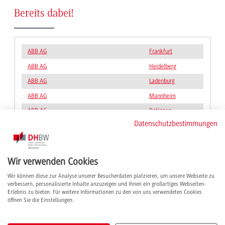
Bereits dabei!
ABB AG
Frankfurt
ABB AG
Heidelberg
ABB AG
Ladenburg
ABB AG
Mannheim
ABB AG
Ratingen
Datenschutzbestimmungen
ABB Robotics Deutschland GmbH
Friedberg
ABB STOTZ-KONTAKT GmbH
Heidelberg
ARVOS Ljungström GmbH
Heidelberg
Wir verwenden Cookies
ASG Luftfahrttechnik und Sensorik GmbH
Weinheim
Wir können diese zur Analyse unserer Besucherdaten platzieren, um unsere Webseite zu
verbessern, personalisierte Inhalte anzuzeigen und Ihnen ein großartiges Webseiten-
BIT Analytical Solutions GmbH
Schwalbach
Erlebnis zu bieten. Für weitere Informationen zu den von uns verwendeten Cookies
öffnen Sie die Einstellungen.