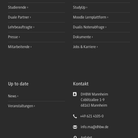
Studierende
StudyUp
Duale Partner
Moodle Lernplattform
Lehrbeauftragte
Dualis Notenabfrage
Presse
Dokumente
Mitarbeitende
Jobs & Karriere
Up to date
Kontakt
DHBW Mannheim
News
Coblitzallee 1-9
68163
Mannheim
Veranstaltungen
+49 621 4105-0
info.ma
@dhbw.de
Anfahrt