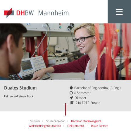
Duales Studium
Bachelor of Engineering (B.Eng.)
6 Semester
Fakten auf einen Blick:
Oktober
210 ECTS-Punkte
Studium
Studienangebot
Bachelor-Studienangebot
Wirtschaftsingenieurwesen
Elektrotechnik
Duale Partner