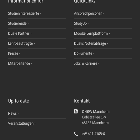
Informationen für
QuickLinks
Studieninteressierte
Ansprechpersonen
Studierende
StudyUp
Duale Partner
Moodle Lernplattform
Lehrbeauftragte
Dualis Notenabfrage
Presse
Dokumente
Mitarbeitende
Jobs & Karriere
Up to date
Kontakt
DHBW Mannheim
News
Coblitzallee 1-9
68163
Mannheim
Veranstaltungen
+49 621 4105-0