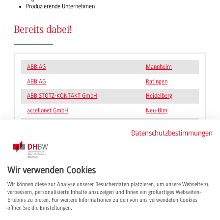
Produzierende Unternehmen
Bereits dabei!
ABB AG
Mannheim
ABB AG
Ratingen
ABB STOTZ-KONTAKT GmbH
Heidelberg
accellonet GmbH
Neu-Ulm
Airbus Defence and Space GmbH
Taufkirchen
Datenschutzbestimmungen
AUMOVIO Germany GmbH
Frankfurt
BorgWarner Battery Systems Technical
Darmstadt
Center GmbH
Wir verwenden Cookies
Bosch Building Automation GmbH
Verl
Wir können diese zur Analyse unserer Besucherdaten platzieren, um unsere Webseite zu
Bosch Sicherheitssysteme GmbH
München
verbessern, personalisierte Inhalte anzuzeigen und Ihnen ein großartiges Webseiten-
Erlebnis zu bieten. Für weitere Informationen zu den von uns verwendeten Cookies
Busch-Jaeger Elektro GmbH
Lüdenscheid
öffnen Sie die Einstellungen.