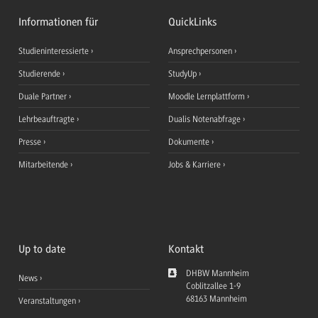
Informationen für
QuickLinks
Studieninteressierte
Ansprechpersonen
Studierende
StudyUp
Duale Partner
Moodle Lernplattform
Lehrbeauftragte
Dualis Notenabfrage
Presse
Dokumente
Mitarbeitende
Jobs & Karriere
Up to date
Kontakt
DHBW Mannheim
News
Coblitzallee 1-9
68163
Mannheim
Veranstaltungen