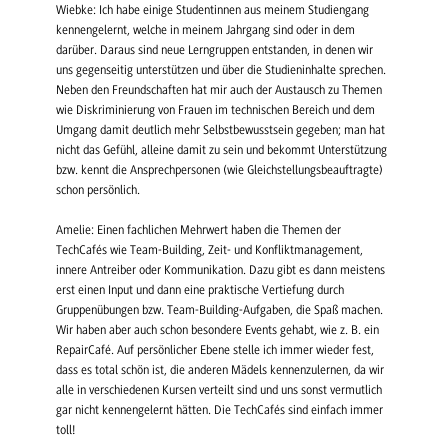
Wiebke: Ich habe einige Studentinnen aus meinem Studiengang
kennengelernt, welche in meinem Jahrgang sind oder in dem
darüber. Daraus sind neue Lerngruppen entstanden, in denen wir
uns gegenseitig unterstützen und über die Studieninhalte sprechen.
Neben den Freundschaften hat mir auch der Austausch zu Themen
wie Diskriminierung von Frauen im technischen Bereich und dem
Umgang damit deutlich mehr Selbstbewusstsein gegeben; man hat
nicht das Gefühl, alleine damit zu sein und bekommt Unterstützung
bzw. kennt die Ansprechpersonen (wie Gleichstellungsbeauftragte)
schon persönlich.
Amelie: Einen fachlichen Mehrwert haben die Themen der
TechCafés wie Team-Building, Zeit- und Konfliktmanagement,
innere Antreiber oder Kommunikation. Dazu gibt es dann meistens
erst einen Input und dann eine praktische Vertiefung durch
Gruppenübungen bzw. Team-Building-Aufgaben, die Spaß machen.
Wir haben aber auch schon besondere Events gehabt, wie z. B. ein
RepairCafé. Auf persönlicher Ebene stelle ich immer wieder fest,
dass es total schön ist, die anderen Mädels kennenzulernen, da wir
alle in verschiedenen Kursen verteilt sind und uns sonst vermutlich
gar nicht kennengelernt hätten. Die TechCafés sind einfach immer
toll!