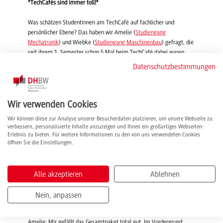
"TechCafés sind immer toll!"
Was schätzen Studentinnen am TechCafé auf fachlicher und
persönlicher Ebene? Das haben wir Amelie (
Studiengang
Mechatronik
) und Wiebke (
Studiengang Maschinenbau
) gefragt, die
seit ihrem 1. Semester schon 5 Mal beim TechCafé dabei waren.
Datenschutzbestimmungen
Was hat Sie motiviert, beim TechCafé teilzunehmen?
Amelie: Ich bin das erste Mal hingegangen, weil mir ein Freund
Wir verwenden Cookies
erzählt hat, dass die Mädels aus seinem Kurs immer hingehen und
es super finden! Da bin ich neugierig geworden und wollte es mir
Wir können diese zur Analyse unserer Besucherdaten platzieren, um unsere Webseite zu
einfach mal anschauen.
verbessern, personalisierte Inhalte anzuzeigen und Ihnen ein großartiges Webseiten-
Erlebnis zu bieten. Für weitere Informationen zu den von uns verwendeten Cookies
Wiebke: Ich habe bei den Einführungstagen davon erfahren. Dabei
öffnen Sie die Einstellungen.
hatte ich keinerlei Erwartungen, wollte allerdings aufgrund der eher
geringen Anzahl an Mädels in meinem Kurs (wir waren am Anfang
zu zweit) gerne ein paar andere Studentinnen mit ähnlichen
Alle akzeptieren
Ablehnen
Interessen kennenlernen.
Nein, anpassen
Was gefällt Ihnen daran so gut, sodass Sie wiederholt teilnehmen?
Amelie: Mir gefällt das Gesamtpaket total gut. Im Vordergrund