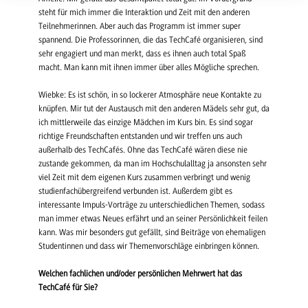
steht für mich immer die Interaktion und Zeit mit den anderen
Teilnehmerinnen. Aber auch das Programm ist immer super
spannend. Die Professorinnen, die das TechCafé organisieren, sind
sehr engagiert und man merkt, dass es ihnen auch total Spaß
macht. Man kann mit ihnen immer über alles Mögliche sprechen.
Wiebke:
Es ist schön, in so
lockerer Atmosphäre neue Kontakte zu
knüpfen. Mir tut der Austausch mit den anderen Mädels sehr gut, da
ich mittlerweile das einzige Mädchen im Kurs bin. Es sind sogar
richtige Freundschaften entstanden und wir treffen uns auch
außerhalb des TechCafés. Ohne das TechCafé wären diese nie
zustande gekommen, da man im Hochschulalltag ja ansonsten sehr
viel Zeit mit dem eigenen Kurs zusammen verbringt und wenig
studienfachübergreifend verbunden ist. Außerdem gibt es
interessante Impuls-Vorträge zu unterschiedlichen Themen, sodass
man immer etwas Neues erfährt und an seiner Persönlichkeit feilen
kann. Was mir besonders gut gefällt, sind Beiträge von ehemaligen
Studentinnen und dass wir Themenvorschläge einbringen können.
Welchen fachlichen und/oder persönlichen Mehrwert hat das
TechCafé für Sie?