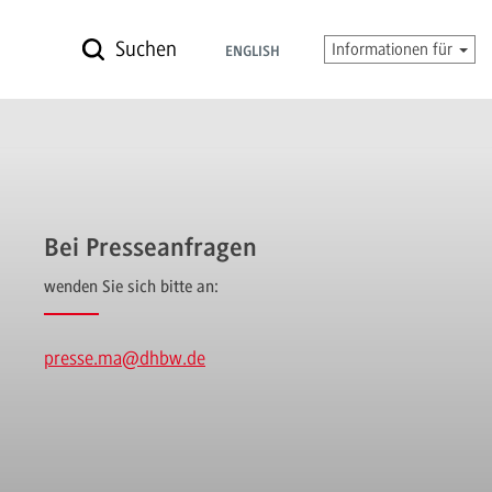
Suchen
Informationen für
ENGLISH
Bei Presseanfragen
wenden Sie sich bitte an:
presse.ma
@dhbw.de