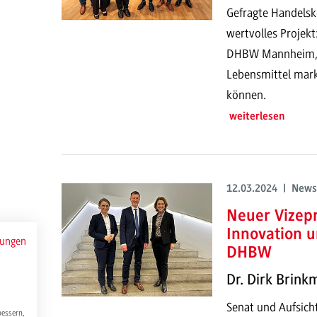
Gefragte Handelsk
wertvolles Projekt
DHBW Mannheim, w
Lebensmittel mark
können.
weiterlesen
12.03.2024 | News
Neuer Vizepr
Innovation u
mungen
DHBW
Dr. Dirk Brin
Senat und Aufsich
bessern,