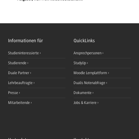
Informationen für
QuickLinks
Studieninteressierte
Ansprechpersonen
Studierende
StudyUp
Duale Partner
Moodle Lernplattform
Lehrbeauftragte
Dualis Notenabfrage
Presse
Dokumente
Mitarbeitende
Jobs & Karriere