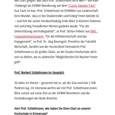
den Start gingen, war auch Prof. Schlottmann nicht weit – von Rad-
Challenge bis DHBW-Wanderung auf dem
"Cassic Sweden Trek"
.
Das Fazit ist klar: Prof. Schlottmann ist DHBWler aus Leidenschaft.
Kein Wunder, dass er bei Studierenden und Kolleg*innen beliebt ist
– und ihm bei seiner Verabschiedung Ende März in kleinem Rahmen
mit aufrichtig freundlichen Worten gedankt wurde. "Für die
Unterstützung und Kollegialität", so Prof. Stefan Hilbert aus
BWL -
Finanzdienstleistungen
, "für die Hilfsbereitschaft und das
Engagement", so Prof. Dr. Jörg Baumgart, Prorektor der Fakultät
Wirtschaft. Gerührt von der Herzlichkeit formulierte Prof.
Schlottmann es als großes Glück, an der Dualen Hochschule aktiv
sein zu dürfen, wo es zahlreiche "Möglichkeiten für Macher*innen
gibt".
Prof. Norbert Schlottmann im Gespräch
30 Jahre im Dienst – gestartet hat er, als der Dax noch bei 2 100
Punkten lag. Im Interview werfen wir mit Prof. Schlottmann einen
Blick zurück auf seine Zeit an der DHBW Mannheim und die
Veränderungen der Bank-Branche.
Herr Prof. Schlottmann, wie haben Sie Ihren Start an unserer
Hochschule in Erinnerung?