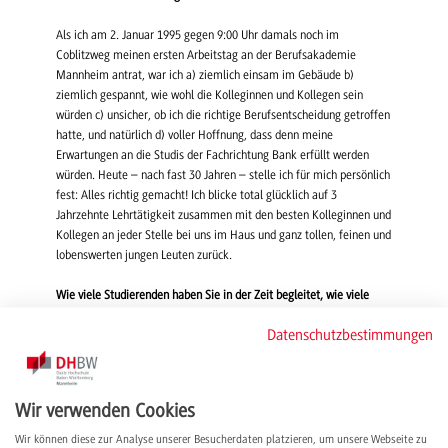
Als ich am 2. Januar 1995 gegen 9:00 Uhr damals noch im
Coblitzweg meinen ersten Arbeitstag an der Berufsakademie
Mannheim antrat, war ich a) ziemlich einsam im Gebäude b)
ziemlich gespannt, wie wohl die Kolleginnen und Kollegen sein
würden c) unsicher, ob ich die richtige Berufsentscheidung getroffen
hatte, und natürlich d) voller Hoffnung, dass denn meine
Erwartungen an die Studis der Fachrichtung Bank erfüllt werden
würden. Heute – nach fast 30 Jahren – stelle ich für mich persönlich
fest: Alles richtig gemacht! Ich blicke total glücklich auf 3
Jahrzehnte Lehrtätigkeit zusammen mit den besten Kolleginnen und
Kollegen an jeder Stelle bei uns im Haus und ganz tollen, feinen und
lobenswerten jungen Leuten zurück.
Wie viele Studierenden haben Sie in der Zeit begleitet, wie viele
Prüfungen abgenommen?
Datenschutzbestimmungen
Es müssen etwas mehr als 2 000 Absolventinnen und Absolventen
sein, die ich auf eine anspruchsvolle und abwechslungsreiche
Tätigkeit in der dynamischen Finanzindustrie vorbereiten durfte. Die
Wir verwenden Cookies
Studis haben mich neben den Vorlesungen, Planspielen und
Seminaren auch sonst noch tüchtig mit Arbeit versorgt. Ich schätze,
Wir können diese zur Analyse unserer Besucherdaten platzieren, um unsere Webseite zu