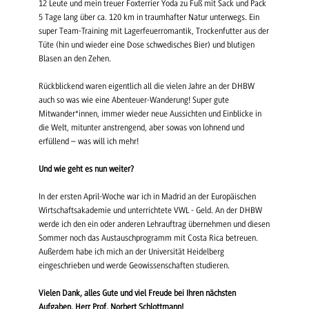
12 Leute und mein treuer Foxterrier Yoda zu Fuß mit Sack und Pack
5 Tage lang über ca. 120 km in traumhafter Natur unterwegs. Ein
super Team-Training mit Lagerfeuerromantik, Trockenfutter aus der
Tüte (hin und wieder eine Dose schwedisches Bier) und blutigen
Blasen an den Zehen.
Rückblickend waren eigentlich all die vielen Jahre an der DHBW
auch so was wie eine Abenteuer-Wanderung! Super gute
Mitwander*innen, immer wieder neue Aussichten und Einblicke in
die Welt, mitunter anstrengend, aber sowas von lohnend und
erfüllend – was will ich mehr!
Und wie geht es nun weiter?
In der ersten April-Woche war ich in Madrid an der Europäischen
Wirtschaftsakademie und unterrichtete VWL - Geld. An der DHBW
werde ich den ein oder anderen Lehrauftrag übernehmen und diesen
Sommer noch das Austauschprogramm mit Costa Rica betreuen.
Außerdem habe ich mich an der Universität Heidelberg
eingeschrieben und werde Geowissenschaften studieren.
Vielen Dank, alles Gute und viel Freude bei Ihren nächsten
Aufgaben, Herr Prof. Norbert Schlottmann!