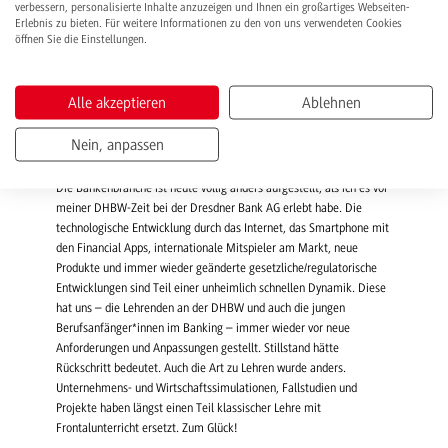
gut 300 Diplomarbeiten, Seminararbeiten und Bachelorarbeiten
verbessern, personalisierte Inhalte anzuzeigen und Ihnen ein großartiges Webseiten-
Erlebnis zu bieten. Für weitere Informationen zu den von uns verwendeten Cookies
betreut zu haben. Die Anzahl der zu korrigierenden Klausuren geht
öffnen Sie die Einstellungen.
in die Tausende – nicht rückwirkend zählbar für mich plus natürlich
einige mündliche Abschlussprüfungen und Präsentationen von
studentischen Projekten.
Alle akzeptieren
Ablehnen
Die DHBW Mannheim sowie die Bankenbranche zu Beginn Ihrer
Nein, anpassen
Tätigkeit und heute – was hat sich verändert?
Die Bankenbranche ist heute völlig anders aufgestellt, als ich es vor
meiner DHBW-Zeit bei der Dresdner Bank AG erlebt habe. Die
technologische Entwicklung durch das Internet, das Smartphone mit
den Financial Apps, internationale Mitspieler am Markt, neue
Produkte und immer wieder geänderte gesetzliche/regulatorische
Entwicklungen sind Teil einer unheimlich schnellen Dynamik. Diese
hat uns – die Lehrenden an der DHBW und auch die jungen
Berufsanfänger*innen im Banking – immer wieder vor neue
Anforderungen und Anpassungen gestellt. Stillstand hätte
Rückschritt bedeutet. Auch die Art zu Lehren wurde anders.
Unternehmens- und Wirtschaftssimulationen, Fallstudien und
Projekte haben längst einen Teil klassischer Lehre mit
Frontalunterricht ersetzt. Zum Glück!