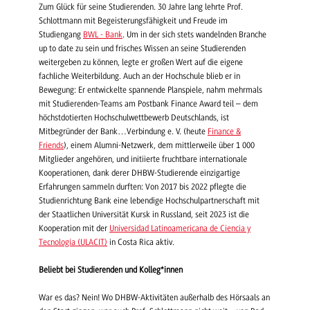
Zum Glück für seine Studierenden. 30 Jahre lang lehrte Prof.
Schlottmann mit Begeisterungsfähigkeit und Freude im
Studiengang
BWL - Bank
. Um in der sich stets wandelnden Branche
up to date zu sein und frisches Wissen an seine Studierenden
weitergeben zu können, legte er großen Wert auf die eigene
fachliche Weiterbildung. Auch an der Hochschule blieb er in
Bewegung: Er entwickelte spannende Planspiele, nahm mehrmals
mit Studierenden-Teams am Postbank Finance Award teil – dem
höchstdotierten Hochschulwettbewerb Deutschlands, ist
Mitbegründer der Bank…Verbindung e. V. (heute
Finance &
Friends
), einem Alumni-Netzwerk, dem mittlerweile über 1 000
Mitglieder angehören, und initiierte fruchtbare internationale
Kooperationen, dank derer DHBW-Studierende einzigartige
Erfahrungen sammeln durften: Von 2017 bis 2022 pflegte die
Studienrichtung Bank eine lebendige Hochschulpartnerschaft mit
der Staatlichen Universität Kursk in Russland, seit 2023 ist die
Kooperation mit der
Universidad Latinoamericana de Ciencia y
Tecnología (ULACIT)
in Costa Rica aktiv.
Beliebt bei Studierenden und Kolleg*innen
War es das? Nein! Wo DHBW-Aktivitäten außerhalb des Hörsaals an