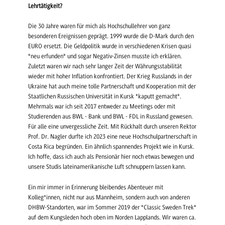
Lehrtätigkeit
?
Die 30 Jahre waren für mich als Hochschullehrer von ganz
besonderen Ereignissen geprägt. 1999 wurde die D-Mark durch den
EURO ersetzt. Die Geldpolitik wurde in verschiedenen Krisen quasi
"neu erfunden" und sogar Negativ-Zinsen musste ich erklären.
Zuletzt waren wir nach sehr langer Zeit der Währungsstabilität
wieder mit hoher Inflation konfrontiert. Der Krieg Russlands in der
Ukraine hat auch meine tolle Partnerschaft und Kooperation mit der
Staatlichen Russischen Universität in Kursk "kaputt gemacht".
Mehrmals war ich seit 2017 entweder zu Meetings oder mit
Studierenden aus BWL - Bank und BWL - FDL in Russland gewesen.
Für alle eine unvergessliche Zeit. Mit Rückhalt durch unseren Rektor
Prof. Dr. Nagler durfte ich 2023 eine neue Hochschulpartnerschaft in
Costa Rica begründen. Ein ähnlich spannendes Projekt wie in Kursk.
Ich hoffe, dass ich auch als Pensionär hier noch etwas bewegen und
unsere Studis lateinamerikanische Luft schnuppern lassen kann.
Ein mir immer in Erinnerung bleibendes Abenteuer mit
Kolleg*innen, nicht nur aus Mannheim, sondern auch von anderen
DHBW-Standorten, war im Sommer 2019 der "Classic Sweden Trek"
auf dem Kungsleden hoch oben im Norden Lapplands. Wir waren ca.