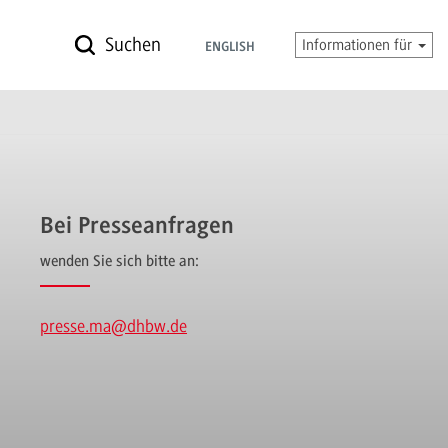
Suchen
Informationen für
ENGLISH
Bei Presseanfragen
wenden Sie sich bitte an:
presse.ma
@dhbw.de