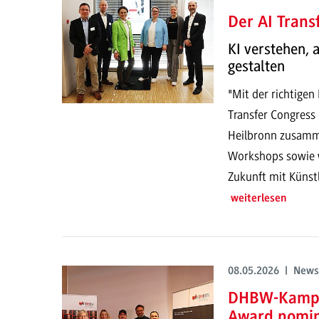
Der AI Trans
KI verstehen,
gestalten
"Mit der richtigen
Transfer Congress
Heilbronn zusamme
Workshops sowie w
Zukunft mit Künstli
weiterlesen
08.05.2026 | News
DHBW-Kampag
Award nomin