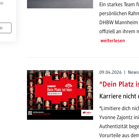
Ein starkes Team f
Für
persönlichen Rahm
DHBW Mannheim st
en
offiziell an ihrem
weiterlesen
09.04.2026 | News
"Dein Platz is
Karriere nicht
"Limitiere dich nic
Yvonne Zajontz ini
Authentizität bege
Vorurteile aus dem