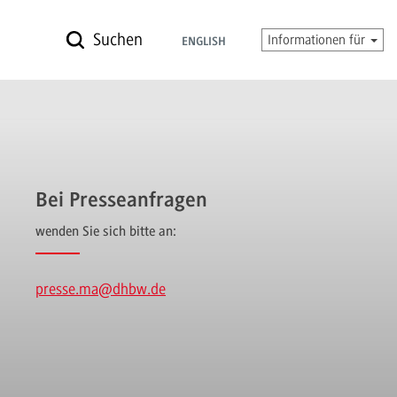
Suchen
Informationen für
ENGLISH
Bei Presseanfragen
wenden Sie sich bitte an:
presse.ma
@dhbw.de