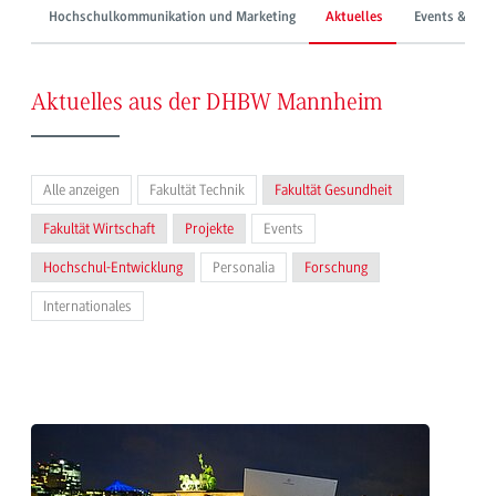
Hochschulkommunikation und Marketing
Aktuelles
Events & Mes
Aktuelles aus der DHBW Mannheim
Alle anzeigen
Fakultät Technik
Fakultät Gesundheit
Fakultät Wirtschaft
Projekte
Events
Hochschul-Entwicklung
Personalia
Forschung
Internationales