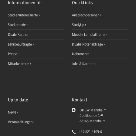
Informationen für
QuickLinks
Studieninteressierte
Ansprechpersonen
Studierende
StudyUp
Duale Partner
Moodle Lernplattform
Lehrbeauftragte
Dualis Notenabfrage
Presse
Dokumente
Mitarbeitende
Jobs & Karriere
Up to date
Kontakt
DHBW Mannheim
News
Coblitzallee 1-9
68163
Mannheim
Veranstaltungen
+49 621 4105-0