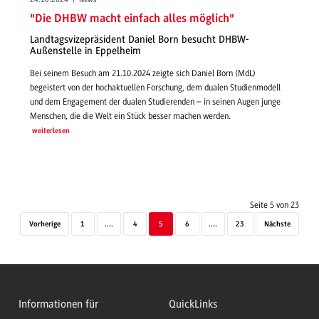
24.10.2024 | News
"Die DHBW macht einfach alles möglich"
Landtagsvizepräsident Daniel Born besucht DHBW-
Außenstelle in Eppelheim
Bei seinem Besuch am 21.10.2024 zeigte sich Daniel Born (MdL)
begeistert von der hochaktuellen Forschung, dem dualen Studienmodell
und dem Engagement der dualen Studierenden – in seinen Augen junge
Menschen, die die Welt ein Stück besser machen werden.
weiterlesen
Seite 5 von 23
Vorherige
1
....
4
5
6
....
23
Nächste
Informationen für
QuickLinks