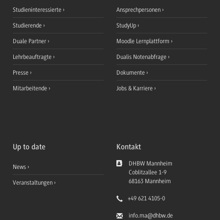
Studieninteressierte
Ansprechpersonen
Studierende
StudyUp
Duale Partner
Moodle Lernplattform
Lehrbeauftragte
Dualis Notenabfrage
Presse
Dokumente
Mitarbeitende
Jobs & Karriere
Up to date
Kontakt
DHBW Mannheim
News
Coblitzallee 1-9
68163
Mannheim
Veranstaltungen
+49 621 4105-0
info.ma
@dhbw.de