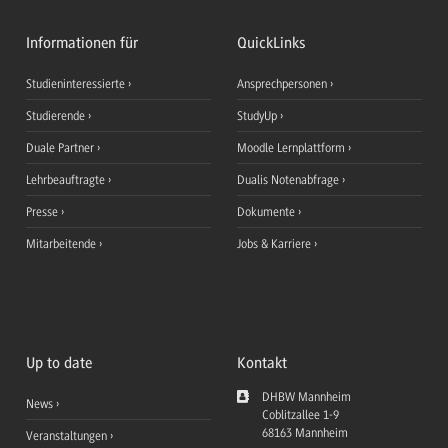
Informationen für
QuickLinks
Studieninteressierte
Ansprechpersonen
Studierende
StudyUp
Duale Partner
Moodle Lernplattform
Lehrbeauftragte
Dualis Notenabfrage
Presse
Dokumente
Mitarbeitende
Jobs & Karriere
Up to date
Kontakt
DHBW Mannheim
News
Coblitzallee 1-9
68163
Mannheim
Veranstaltungen