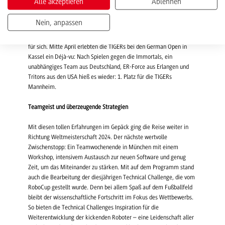
Alle akzeptieren
Ablehnen
Wettkampf zu erleben, Daten zu erheben und zu prüfen, wie
zukunftsfähig die Innovationen sind. Und: Erste Erfolge zu feiern!
Nein, anpassen
Die Mannheimer behaupteten sich gegen die Robotics Erlangen
sowie das RoboTeam Twente und entschieden das Finale mit 10:0
für sich. Mitte April erlebten die TIGERs bei den German Open in
Kassel ein Déjà-vu: Nach Spielen gegen die Immortals, ein
unabhängiges Team aus Deutschland, ER-Force aus Erlangen und
Tritons aus den USA hieß es wieder: 1. Platz für die TIGERs
Mannheim.
Teamgeist und überzeugende Strategien
Mit diesen tollen Erfahrungen im Gepäck ging die Reise weiter in
Richtung Weltmeisterschaft 2024. Der nächste wertvolle
Zwischenstopp: Ein Teamwochenende in München mit einem
Workshop, intensivem Austausch zur neuen Software und genug
Zeit, um das Miteinander zu stärken. Mit auf dem Programm stand
auch die Bearbeitung der diesjährigen Technical Challenge, die vom
RoboCup gestellt wurde. Denn bei allem Spaß auf dem Fußballfeld
bleibt der wissenschaftliche Fortschritt im Fokus des Wettbewerbs.
So bieten die Technical Challenges Inspiration für die
Weiterentwicklung der kickenden Roboter – eine Leidenschaft aller