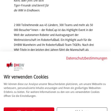
Klein, aber fein: Die acht
Tiger-Freunde sind bereit für
die WM in Eindhoven.
2 000 Teilnehmende aus 45 Ländern, 300 Teams und mehr als 50
000 Besucher*innen – der RoboCup ist das Highlight-Event in der
Welt der autonomen Roboter und Austragungsort der
Weltmeisterschaft im Roboterfußball. Ein Highlight auch für die
DHBW Mannheim und ihr Roboterfußball-Team TIGERs: Nach drei
WM-Titeln in den letzten drei Jahren fährt die Mannschaft als
Titelverteidigerin in der Small Size League nach
Datenschutzbestimmungen
Eindhoven/Niederlande und stellt ihr Wissen rund um KI-gestützte
Roboter unter Beweis. Nach top Ergebnissen in den
Vorbereitungsspielen u. a. bei den German Open ist die Vorfreude
auf den internationalen Wettbewerb riesig.
Wir verwenden Cookies
Wir können diese zur Analyse unserer Besucherdaten platzieren, um unsere Webseite zu
Ungeschlagen bei den Schubert Open und bei den German Open
verbessern, personalisierte Inhalte anzuzeigen und Ihnen ein großartiges Webseiten-
Erlebnis zu bieten. Für weitere Informationen zu den von uns verwendeten Cookies
Mehrere Monate hatten die TIGERs an ihren Robotern getüftelt und
öffnen Sie die Einstellungen.
waren Anfang April mit verbesserter Software und neuen Getrieben
in die Schubert Open in Crailsheim gestartet. Vor allem neue
Mitglieder hatten so die Gelegenheit, die kleinen Tiger im