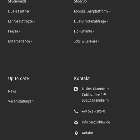
Studierende
StudyUp
Duale Partner
Moodle Lernplattform
Lehrbeauftragte
Dualis Notenabfrage
Presse
Dokumente
Mitarbeitende
Jobs & Karriere
Up to date
Kontakt
DHBW Mannheim
News
Coblitzallee 1-9
68163
Mannheim
Veranstaltungen
+49 621 4105-0
info.ma
@dhbw.de
Anfahrt