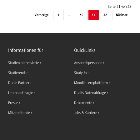
Seite 31 von 32
Vorherige
1
....
30
31
32
Nächste
Informationen für
QuickLinks
Studieninteressierte
Ansprechpersonen
Studierende
StudyUp
Duale Partner
Moodle Lernplattform
Lehrbeauftragte
Dualis Notenabfrage
Presse
Dokumente
Mitarbeitende
Jobs & Karriere